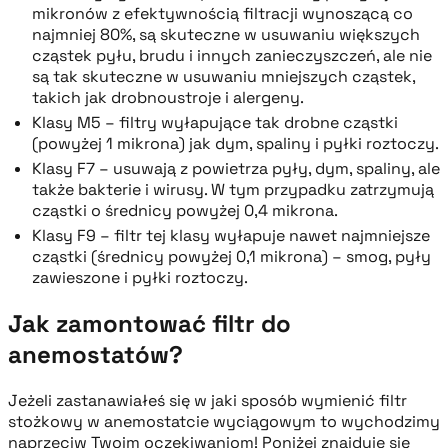
mikronów z efektywnością filtracji wynoszącą co
najmniej 80%, są skuteczne w usuwaniu większych
cząstek pyłu, brudu i innych zanieczyszczeń, ale nie
są tak skuteczne w usuwaniu mniejszych cząstek,
takich jak drobnoustroje i alergeny.
Klasy M5 – filtry wyłapujące tak drobne cząstki
(powyżej 1 mikrona) jak dym, spaliny i pyłki roztoczy.
Klasy F7 – usuwają z powietrza pyły, dym, spaliny, ale
także bakterie i wirusy. W tym przypadku zatrzymują
cząstki o średnicy powyżej 0,4 mikrona.
Klasy F9 – filtr tej klasy wyłapuje nawet najmniejsze
cząstki (średnicy powyżej 0,1 mikrona) – smog, pyły
zawieszone i pyłki roztoczy.
Jak zamontować filtr do
anemostatów?
Jeżeli zastanawiałeś się w jaki sposób wymienić filtr
stożkowy w anemostatcie wyciągowym to wychodzimy
naprzeciw Twoim oczekiwaniom! Poniżej znajduje się