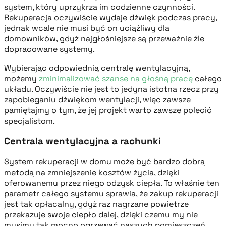
system, który uprzykrza im codzienne czynności.
Rekuperacja oczywiście wydaje dźwięk podczas pracy,
jednak wcale nie musi być on uciążliwy dla
domowników, gdyż najgłośniejsze są przeważnie źle
dopracowane systemy.
Wybierając odpowiednią centralę wentylacyjną,
możemy
zminimalizować szanse na głośną pracę
całego
układu. Oczywiście nie jest to jedyna istotna rzecz przy
zapobieganiu dźwiękom wentylacji, więc zawsze
pamiętajmy o tym, że jej projekt warto zawsze polecić
specjalistom.
Centrala wentylacyjna a rachunki
System rekuperacji w domu może być bardzo dobrą
metodą na zmniejszenie kosztów życia, dzięki
oferowanemu przez niego odzysk ciepła. To właśnie ten
parametr całego systemu sprawia, że zakup rekuperacji
jest tak opłacalny, gdyż raz nagrzane powietrze
przekazuje swoje ciepło dalej, dzięki czemu my nie
musimy tak mocno ogrzewać naszych pomieszczeń.