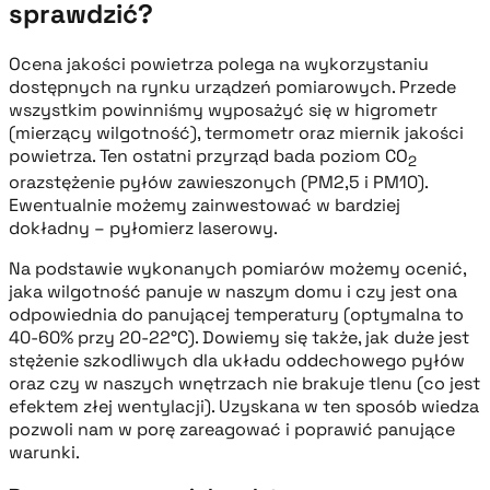
sprawdzić?
Ocena jakości powietrza polega na wykorzystaniu
dostępnych na rynku urządzeń pomiarowych. Przede
wszystkim powinniśmy wyposażyć się w higrometr
(mierzący wilgotność), termometr oraz miernik jakości
powietrza. Ten ostatni przyrząd bada poziom CO
2
orazstężenie pyłów zawieszonych (PM2,5 i PM10).
Ewentualnie możemy zainwestować w bardziej
dokładny – pyłomierz laserowy.
Na podstawie wykonanych pomiarów możemy ocenić,
jaka wilgotność panuje w naszym domu i czy jest ona
odpowiednia do panującej temperatury (optymalna to
40-60% przy 20-22°C). Dowiemy się także, jak duże jest
stężenie szkodliwych dla układu oddechowego pyłów
oraz czy w naszych wnętrzach nie brakuje tlenu (co jest
efektem złej wentylacji). Uzyskana w ten sposób wiedza
pozwoli nam w porę zareagować i poprawić panujące
warunki.