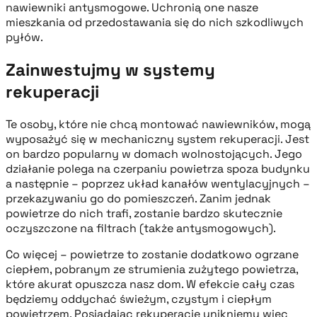
nawiewniki antysmogowe. Uchronią one nasze
mieszkania od przedostawania się do nich szkodliwych
pyłów.
Zainwestujmy w systemy
rekuperacji
Te osoby, które nie chcą montować nawiewników, mogą
wyposażyć się w mechaniczny system rekuperacji. Jest
on bardzo popularny w domach wolnostojących. Jego
działanie polega na czerpaniu powietrza spoza budynku
a następnie – poprzez układ kanałów wentylacyjnych –
przekazywaniu go do pomieszczeń. Zanim jednak
powietrze do nich trafi, zostanie bardzo skutecznie
oczyszczone na filtrach (także antysmogowych).
Co więcej – powietrze to zostanie dodatkowo ogrzane
ciepłem, pobranym ze strumienia zużytego powietrza,
które akurat opuszcza nasz dom. W efekcie cały czas
będziemy oddychać świeżym, czystym i ciepłym
powietrzem. Posiadając rekuperację unikniemy więc