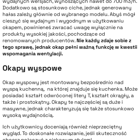
wydajnych wersjach, wynoszących nawet do 700 m3/h.
Dodatkowo są stosunkowo ciche, jednak generowany
hałas zależy głównie od wybranego modelu. Abyś mógł
cieszyć się wydajnym i wygodnym w użytkowaniu
okapem, powinieneś zwracać uwagę wyłącznie na
produkty wysokiej jakości, pochodzące od
renomowanych producentów.
Nie każdy zdaje sobie z
tego sprawę, jednak okap pełni ważną funkcję w kwestii
wspomagania wentylacji.
Okapy wyspowe
Okap wyspowy jest montowany bezpośrednio nad
wyspą kuchenną, na której znajduje się kuchenka. Może
posiadać kształt odwróconej litery T, kształt okrągły, a
także i prostokątny. Okapy te najczęściej są duże i
masywne, jednak charakteryzują się także stosunkowo
wysoką wydajnością.
Ich użytkownicy doceniają również nieprzeciętny
wygląd. To doskonałe rozwiązanie, jeśli skuteczność
chcesz połączyć z ciekawym stylem!