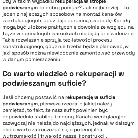
Czy w takim wypadku
rekuperacja w stropie
podwieszanym
to dobry pomysł? Jak najbardziej – to
jeden z najlepszych sposobów na montaż kanałów
wentylacyjnych, gdyż daje ogromną swobodę. Kanały
mogą być ułożone praktycznie dowolnie ze względu na
to, że w normalnych warunkach nie będą one widoczne.
Takie rozwiązanie sprzyja też łatwości procesu
konstrukcyjnego, gdyż nie trzeba będzie planować, w
jaki sposób można niewidocznie zamontować przewody
w danym pomieszczeniu.
Co warto wiedzieć o rekuperacji w
podwieszanym suficie?
Jeśli chcemy postawić na
rekuperację w suficie
podwieszanym
, pierwszą rzeczą, o jakiej należy
pamiętać, to fakt, że nasz sufit powinien być
odpowiednio stabilny i mocny. Kanały wentylacyjne
zazwyczaj nie należą do najcięższych, jednak w dalszym
ciągu warto zatroszczyć się o potencjalną
wytrzymałość i trwałość naszej konstrukcji.