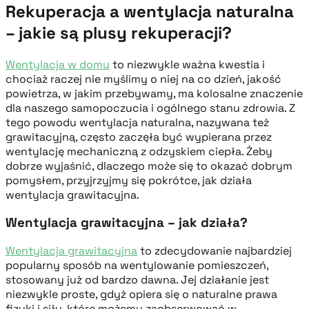
Rekuperacja a wentylacja naturalna
– jakie są plusy rekuperacji?
Wentylacja w domu
to niezwykle ważna kwestia i
chociaż raczej nie myślimy o niej na co dzień, jakość
powietrza, w jakim przebywamy, ma kolosalne znaczenie
dla naszego samopoczucia i ogólnego stanu zdrowia. Z
tego powodu wentylacja naturalna, nazywana też
grawitacyjną, często zaczęła być wypierana przez
wentylację mechaniczną z odzyskiem ciepła. Żeby
dobrze wyjaśnić, dlaczego może się to okazać dobrym
pomysłem, przyjrzyjmy się pokrótce, jak działa
wentylacja grawitacyjna.
Wentylacja grawitacyjna – jak działa?
Wentylacja grawitacyjna
to zdecydowanie najbardziej
popularny sposób na wentylowanie pomieszczeń,
stosowany już od bardzo dawna. Jej działanie jest
niezwykle proste, gdyż opiera się o naturalne prawa
fizyki i siły, które możemy zaobserwować w