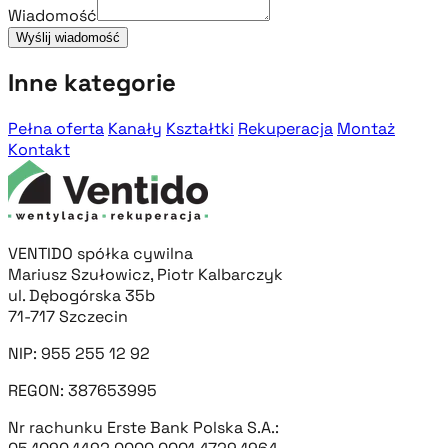
Wiadomość
Wyślij wiadomość
Inne kategorie
Pełna oferta
Kanały
Kształtki
Rekuperacja
Montaż
Kontakt
VENTIDO spółka cywilna
Mariusz Szułowicz, Piotr Kalbarczyk
ul. Dębogórska 35b
71-717 Szczecin
NIP: 955 255 12 92
REGON: 387653995
Nr rachunku Erste Bank Polska S.A.: