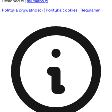
Designed by
mkmlabs.pl
Polityka prywatności
|
Polityka cookies
|
Regulamin