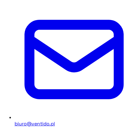
biuro@ventido.pl