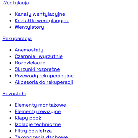
Wentylacja
Kanały wentylacyjne
Kształtki wentylacyjne
Wentylatory
Rekuperacja
Anemostaty
Czerpnie i wyrzutnie
Rozdzielacze
Skrzynki rozprężne
Przewody rekuperacyjne
Akcesoria do rekuperacji
Pozostałe
Elementy montażowe
Elementy rewizyjne
Klapy ppoż
Izolacje techniczne
Filtry powietrza
Zakończenia dachowe