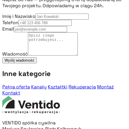
Twojego projektu. Odpowiadamy w ciągu 24h.
Imię i Nazwisko
Telefon
Email
Wiadomość
Wyślij wiadomość
Inne kategorie
Pełna oferta
Kanały
Kształtki
Rekuperacja
Montaż
Kontakt
VENTIDO spółka cywilna
Mariusz Szułowicz, Piotr Kalbarczyk