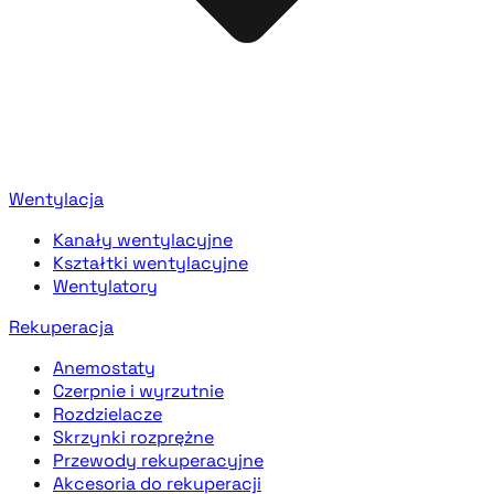
Wentylacja
Kanały wentylacyjne
Kształtki wentylacyjne
Wentylatory
Rekuperacja
Anemostaty
Czerpnie i wyrzutnie
Rozdzielacze
Skrzynki rozprężne
Przewody rekuperacyjne
Akcesoria do rekuperacji