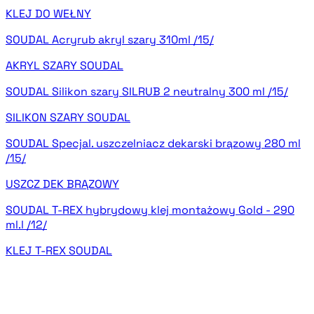
KLEJ DO WEŁNY
SOUDAL Acryrub akryl szary 310ml /15/
AKRYL SZARY SOUDAL
SOUDAL Silikon szary SILRUB 2 neutralny 300 ml /15/
SILIKON SZARY SOUDAL
SOUDAL Specjal. uszczelniacz dekarski brązowy 280 ml
/15/
USZCZ DEK BRĄZOWY
SOUDAL T-REX hybrydowy klej montażowy Gold - 290
ml.l /12/
KLEJ T-REX SOUDAL