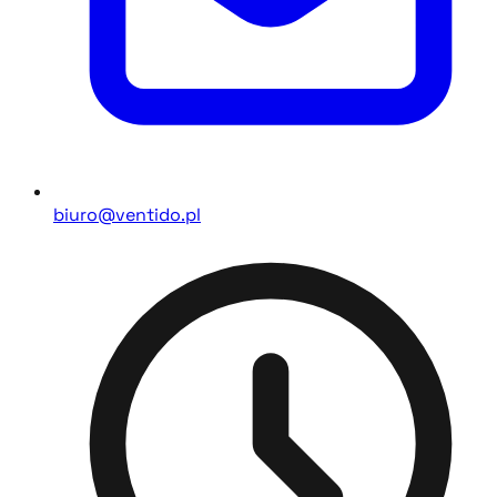
biuro@ventido.pl