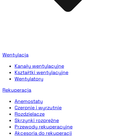
Wentylacja
Kanały wentylacyjne
Kształtki wentylacyjne
Wentylatory
Rekuperacja
Anemostaty
Czerpnie i wyrzutnie
Rozdzielacze
Skrzynki rozprężne
Przewody rekuperacyjne
Akcesoria do rekuperacji