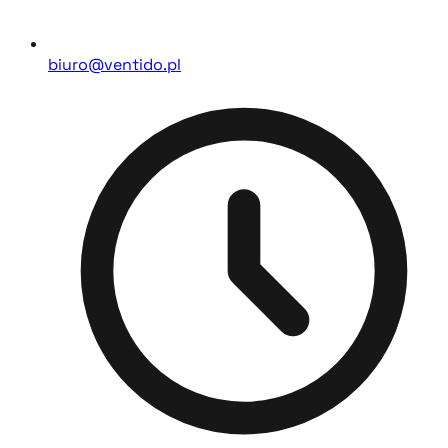
biuro@ventido.pl