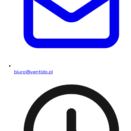
biuro@ventido.pl