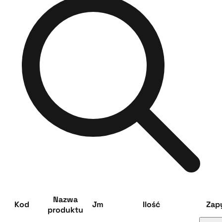
Nazwa
Kod
Jm
Ilość
Zap
produktu