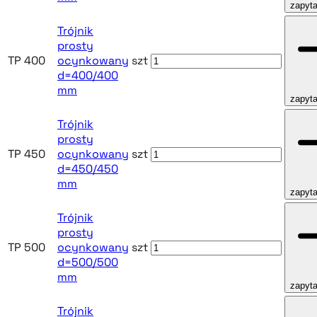
zapyta
Trójnik
prosty
TP 400
ocynkowany
szt
d=400/400
mm
zapyta
Trójnik
prosty
TP 450
ocynkowany
szt
d=450/450
mm
zapyta
Trójnik
prosty
TP 500
ocynkowany
szt
d=500/500
mm
zapyta
Trójnik