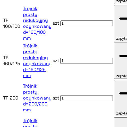
zapyta
Trójnik
prosty
TP
redukcyjny
szt
160/100
ocynkowany
d=160/100
mm
zapyta
Trójnik
prosty
TP
redukcyjny
szt
160/125
ocynkowany
d=160/125
mm
zapyta
Trójnik
prosty
TP 200
ocynkowany
szt
d=200/200
mm
zapyta
Trójnik
prosty