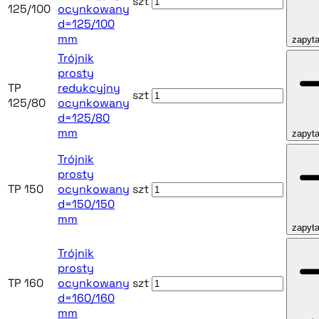
szt
125/100
ocynkowany
d=125/100
mm
zapyta
Trójnik
prosty
TP
redukcyjny
szt
125/80
ocynkowany
d=125/80
mm
zapyta
Trójnik
prosty
TP 150
ocynkowany
szt
d=150/150
mm
zapyta
Trójnik
prosty
TP 160
ocynkowany
szt
d=160/160
mm