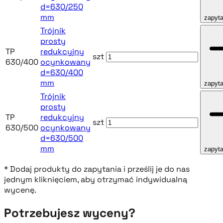
d=630/250
mm
zapyta
Trójnik
prosty
TP
redukcyjny
szt
630/400
ocynkowany
d=630/400
mm
zapyta
Trójnik
prosty
TP
redukcyjny
szt
630/500
ocynkowany
d=630/500
mm
zapyta
* Dodaj produkty do zapytania i prześlij je do nas
jednym kliknięciem, aby otrzymać indywidualną
wycenę.
Potrzebujesz wyceny?