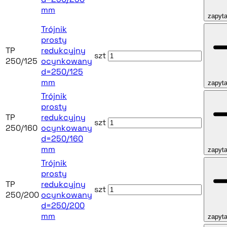
mm
zapyta
Trójnik
prosty
TP
redukcyjny
szt
250/125
ocynkowany
d=250/125
mm
zapyta
Trójnik
prosty
TP
redukcyjny
szt
250/160
ocynkowany
d=250/160
mm
zapyta
Trójnik
prosty
TP
redukcyjny
szt
250/200
ocynkowany
d=250/200
mm
zapyta