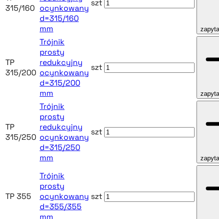
szt
315/160
ocynkowany
d=315/160
mm
zapyta
Trójnik
prosty
TP
redukcyjny
szt
315/200
ocynkowany
d=315/200
mm
zapyta
Trójnik
prosty
TP
redukcyjny
szt
315/250
ocynkowany
d=315/250
mm
zapyta
Trójnik
prosty
TP 355
ocynkowany
szt
d=355/355
mm