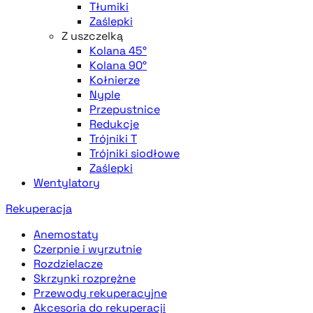
Tłumiki
Zaślepki
Z uszczelką
Kolana 45°
Kolana 90°
Kołnierze
Nyple
Przepustnice
Redukcje
Trójniki T
Trójniki siodłowe
Zaślepki
Wentylatory
Rekuperacja
Anemostaty
Czerpnie i wyrzutnie
Rozdzielacze
Skrzynki rozprężne
Przewody rekuperacyjne
Akcesoria do rekuperacji