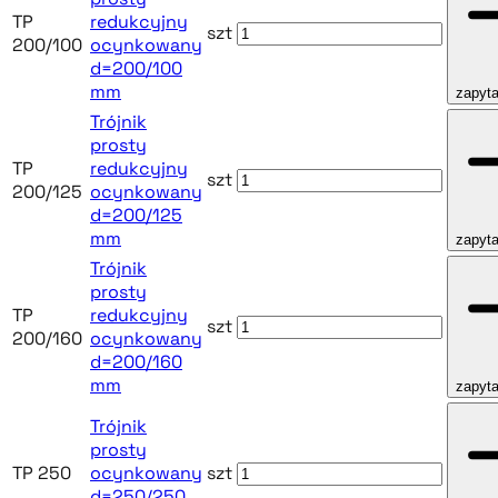
TP
redukcyjny
szt
200/100
ocynkowany
d=200/100
mm
zapyta
Trójnik
prosty
TP
redukcyjny
szt
200/125
ocynkowany
d=200/125
mm
zapyta
Trójnik
prosty
TP
redukcyjny
szt
200/160
ocynkowany
d=200/160
mm
zapyta
Trójnik
prosty
TP 250
ocynkowany
szt
d=250/250