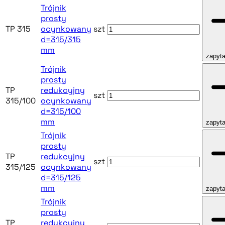
Trójnik
prosty
TP 315
ocynkowany
szt
d=315/315
mm
zapyta
Trójnik
prosty
TP
redukcyjny
szt
315/100
ocynkowany
d=315/100
mm
zapyta
Trójnik
prosty
TP
redukcyjny
szt
315/125
ocynkowany
d=315/125
mm
zapyta
Trójnik
prosty
TP
redukcyjny