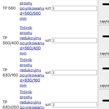
prosty
TP 560
ocynkowany
szt
d=560/560
mm
zapyta
Trójnik
prosty
TP
redukcyjny
szt
560/400
ocynkowany
d=560/400
mm
zapyta
Trójnik
prosty
TP
redukcyjny
szt
630/160
ocynkowany
d=630/160
mm
zapyta
Trójnik
prosty
TP
redukcyjny
szt
630/250
ocynkowany