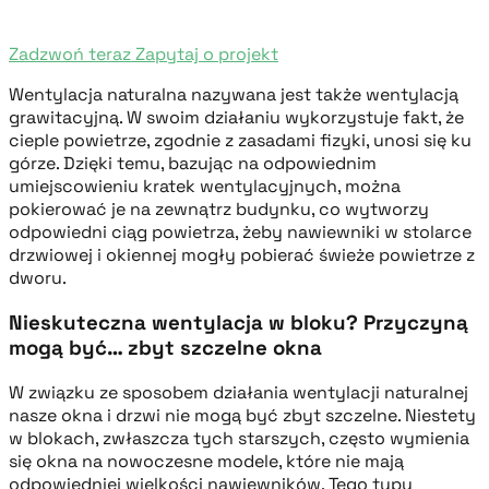
Zadzwoń teraz
Zapytaj o projekt
Wentylacja naturalna nazywana jest także wentylacją
grawitacyjną. W swoim działaniu wykorzystuje fakt, że
cieple powietrze, zgodnie z zasadami fizyki, unosi się ku
górze. Dzięki temu, bazując na odpowiednim
umiejscowieniu kratek wentylacyjnych, można
pokierować je na zewnątrz budynku, co wytworzy
odpowiedni ciąg powietrza, żeby nawiewniki w stolarce
drzwiowej i okiennej mogły pobierać świeże powietrze z
dworu.
Nieskuteczna wentylacja w bloku? Przyczyną
mogą być… zbyt szczelne okna
W związku ze sposobem działania wentylacji naturalnej
nasze okna i drzwi nie mogą być zbyt szczelne. Niestety
w blokach, zwłaszcza tych starszych, często wymienia
się okna na nowoczesne modele, które nie mają
odpowiedniej wielkości nawiewników. Tego typu