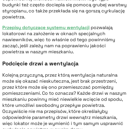
budynki też często dociepla się pomocą grubej warstwy
styropianu, co także przekłada się na gorszą cyrkulację
powietrza.
Przepisy dotyczące systemu wentylacji
pozwalają
lokatorowi na założenie w oknach specjalnych
nawiewników, więc to właśnie od tego powinniśmy
zacząć, jeśli zależy nam na poprawieniu jakości
powietrza w naszym mieszkaniu.
Podcięcie drzwi a wentylacja
Kolejną przyczyną, przez którą wentylacja naturalna
może się okazać nieskuteczna, jest brak przestrzeni,
przez które może się ono przemieszczać pomiędzy
pomieszczeniami. Co to oznacza? Każde drzwi w naszym
mieszkaniu powinny mieć niewielkie wcięcie od spodu,
które umożliwi swobodny przepływ powietrza.
Oczywiście nie ma przepisów, które określałyby
odpowiednie parametry drzwi wewnątrz mieszkania,
więc lokator może je wymienić i tym samym usprawnić