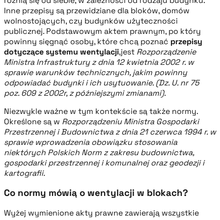
różnią się od siebie, w zależności od rodzaju budynku.
Inne przepisy są przewidziane dla bloków, domów
wolnostojących, czy budynków użyteczności
publicznej. Podstawowym aktem prawnym, po który
powinny sięgnąć osoby, które chcą poznać
przepisy
dotyczące systemu wentylacji
,jest
Rozporządzenie
Ministra Infrastruktury z dnia 12 kwietnia 2002 r. w
sprawie warunków technicznych, jakim powinny
odpowiadać budynki i ich usytuowanie. (Dz. U. nr 75
poz. 609 z 2002r, z późniejszymi zmianami).
Niezwykle ważne w tym kontekście są także normy.
Określone są w
Rozporządzeniu Ministra Gospodarki
Przestrzennej i Budownictwa z dnia 21 czerwca 1994 r. w
sprawie wprowadzenia obowiązku stosowania
niektórych Polskich Norm z zakresu budownictwa,
gospodarki przestrzennej i komunalnej oraz geodezji i
kartografii.
Co normy mówią o wentylacji w blokach?
Wyżej wymienione akty prawne zawierają wszystkie