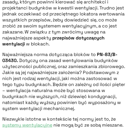
zasady, którym powinni kierować się architekci i
projektanci budynków w kwestii wentylacji. Trudno jest
jednak oczekiwać od przeciętnego lokatora wertowania
wszystkich przepisów, żeby dowiedzieć się, co może
zrobić ze swoim systemem wentylacyjnym, a co jest
zakazane. W związku z tym zwrócimy uwagę na
najważniejsze aspekty
przepisów dotyczących
wentylacji
w blokach.
Najważniejsza norma dotycząca bloków to
PN-83/B-
03430.
Dotyczy ona zasad wentylowania budynków
użyteczności publicznej, oraz zamieszkania zbiorowego.
Jakie są jej najważniejsze założenia? Podstawowym z
nich jest rodzaj wentylacji, jaki można zastosować w
tego typu budynkach. Będzie on zależny od ilości pięter
– wentylacja naturalna może być stosowana w
budynkach nie wyższych, niż dziewięć kondygnacji,
natomiast każdy wyższy powinien być wyposażony w
system wentylacji mechanicznej.
Niezwykle istotne w kontekście tej normy jest to, że
systemy wentylacyjne
nie mogą być ze sobą mieszane.