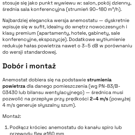
stosuje się jako punkt wywiewu w: salon, pokój dzienny,
średnia sala konferencyjna (strumień 90–180 m³/h).
Najbardziej elegancka wersja anemostatu — dyskretnie
wpisuje się w sufit, idealny do wnętrz nowoczesnych i
klasy premium (apartamenty, hotele, gabinety, sale
konferencyjne, ekspozycje). Dodatkowe wytłumienie
redukuje hałas powietrza nawet o 3–5 dB w porównaniu
do wersji standardowej.
Dobór i montaż
Anemostat dobiera się na podstawie
strumienia
powietrza
dla danego pomieszczenia (wg PN-83/B-
03430 lub bilansu wentylacyjnego) — średnica musi
pozwolić na przepływ przy prędkości
2–4 m/s
(powyżej
4 m/s generuje słyszalny szum).
Montaż:
Podłącz króciec anemostatu do kanału spiro lub
przewodu flex ⌀160 mm