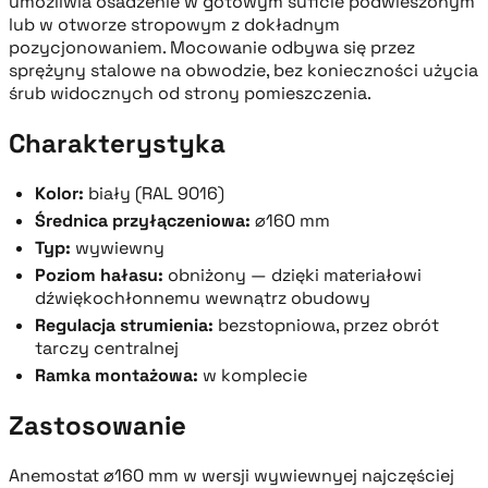
umożliwia osadzenie w gotowym suficie podwieszonym
lub w otworze stropowym z dokładnym
pozycjonowaniem. Mocowanie odbywa się przez
sprężyny stalowe na obwodzie, bez konieczności użycia
śrub widocznych od strony pomieszczenia.
Charakterystyka
Kolor:
biały (RAL 9016)
Średnica przyłączeniowa:
⌀160 mm
Typ:
wywiewny
Poziom hałasu:
obniżony — dzięki materiałowi
dźwiękochłonnemu wewnątrz obudowy
Regulacja strumienia:
bezstopniowa, przez obrót
tarczy centralnej
Ramka montażowa:
w komplecie
Zastosowanie
Anemostat ⌀160 mm w wersji wywiewnyej najczęściej