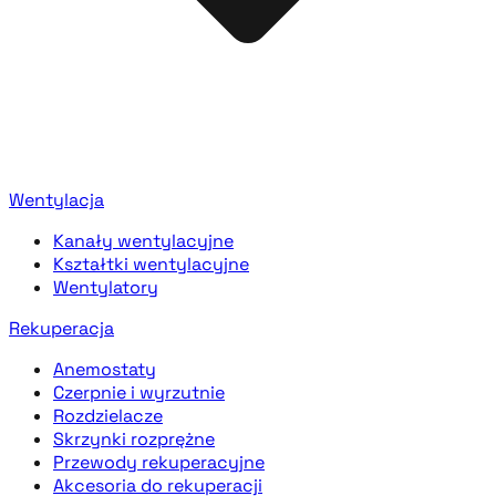
Wentylacja
Kanały wentylacyjne
Kształtki wentylacyjne
Wentylatory
Rekuperacja
Anemostaty
Czerpnie i wyrzutnie
Rozdzielacze
Skrzynki rozprężne
Przewody rekuperacyjne
Akcesoria do rekuperacji