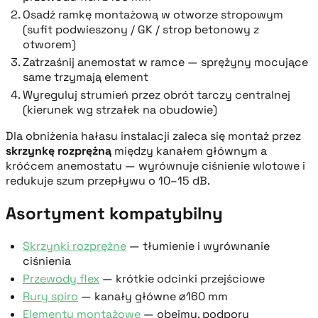
Osadź ramkę montażową w otworze stropowym
(sufit podwieszony / GK / strop betonowy z
otworem)
Zatrzaśnij anemostat w ramce — sprężyny mocujące
same trzymają element
Wyreguluj strumień przez obrót tarczy centralnej
(kierunek wg strzałek na obudowie)
Dla obniżenia hałasu instalacji zaleca się montaż przez
skrzynkę rozprężną
między kanałem głównym a
króćcem anemostatu — wyrównuje ciśnienie wlotowe i
redukuje szum przepływu o 10–15 dB.
Asortyment kompatybilny
Skrzynki rozprężne
— tłumienie i wyrównanie
ciśnienia
Przewody flex
— krótkie odcinki przejściowe
Rury spiro
— kanały główne ⌀160 mm
Elementy montażowe
— obejmy, podpory