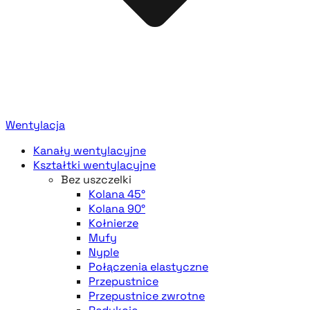
Wentylacja
Kanały wentylacyjne
Kształtki wentylacyjne
Bez uszczelki
Kolana 45°
Kolana 90°
Kołnierze
Mufy
Nyple
Połączenia elastyczne
Przepustnice
Przepustnice zwrotne