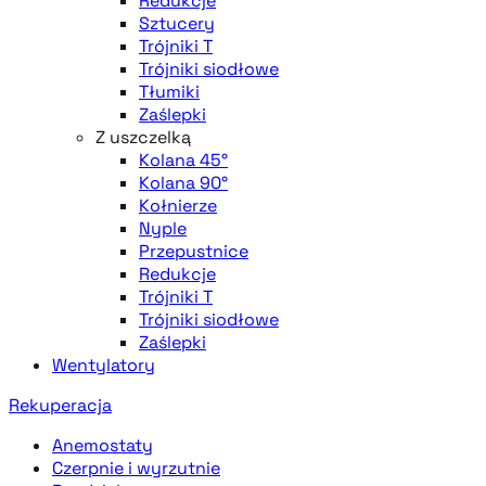
Redukcje
Sztucery
Trójniki T
Trójniki siodłowe
Tłumiki
Zaślepki
Z uszczelką
Kolana 45°
Kolana 90°
Kołnierze
Nyple
Przepustnice
Redukcje
Trójniki T
Trójniki siodłowe
Zaślepki
Wentylatory
Rekuperacja
Anemostaty
Czerpnie i wyrzutnie