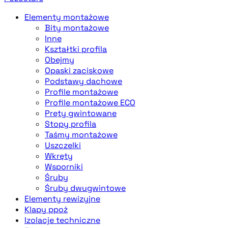
Elementy montażowe
Bity montażowe
Inne
Kształtki profila
Obejmy
Opaski zaciskowe
Podstawy dachowe
Profile montażowe
Profile montażowe ECO
Pręty gwintowane
Stopy profila
Taśmy montażowe
Uszczelki
Wkręty
Wsporniki
Śruby
Śruby dwugwintowe
Elementy rewizyjne
Klapy ppoż
Izolacje techniczne