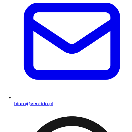
biuro@ventido.pl