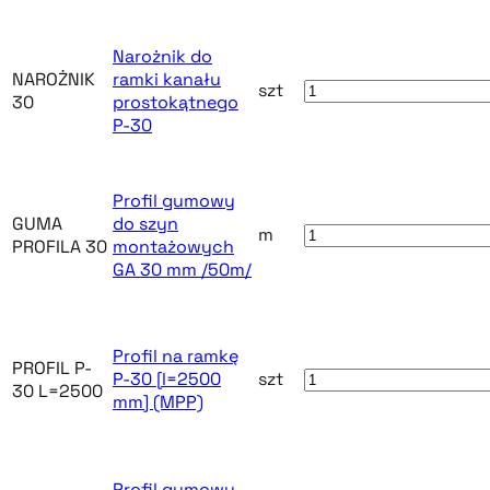
Narożnik do
NAROŻNIK
ramki kanału
szt
30
prostokątnego
P-30
Profil gumowy
GUMA
do szyn
m
PROFILA 30
montażowych
GA 30 mm /50m/
Profil na ramkę
PROFIL P-
P-30 [l=2500
szt
30 L=2500
mm] (MPP)
Profil gumowy