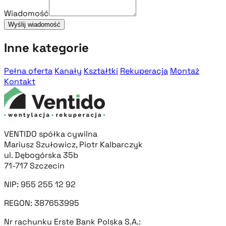
Wiadomość
Wyślij wiadomość
Inne kategorie
Pełna oferta
Kanały
Kształtki
Rekuperacja
Montaż
Kontakt
VENTIDO spółka cywilna
Mariusz Szułowicz, Piotr Kalbarczyk
ul. Dębogórska 35b
71-717 Szczecin
NIP: 955 255 12 92
REGON: 387653995
Nr rachunku Erste Bank Polska S.A.: