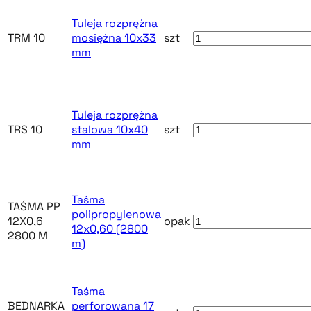
Tuleja rozprężna
TRM 10
mosiężna 10x33
szt
mm
Tuleja rozprężna
TRS 10
stalowa 10x40
szt
mm
Taśma
TAŚMA PP
polipropylenowa
12X0,6
opak
12x0,60 (2800
2800 M
m)
Taśma
BEDNARKA
perforowana 17