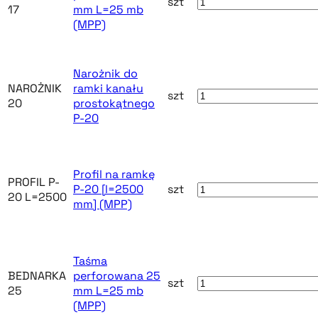
szt
17
mm L=25 mb
(MPP)
Narożnik do
NAROŻNIK
ramki kanału
szt
20
prostokątnego
P-20
Profil na ramkę
PROFIL P-
P-20 [l=2500
szt
20 L=2500
mm] (MPP)
Taśma
BEDNARKA
perforowana 25
szt
25
mm L=25 mb
(MPP)