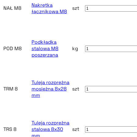
Nakrętka
NAŁ M8
szt
łącznikowa M8
Podkładka
POD M8
stalowa M8
kg
poszerzana
Tuleja rozprężna
TRM 8
mosiężna 8x28
szt
mm
Tuleja rozprężna
TRS 8
stalowa 8x30
szt
mm