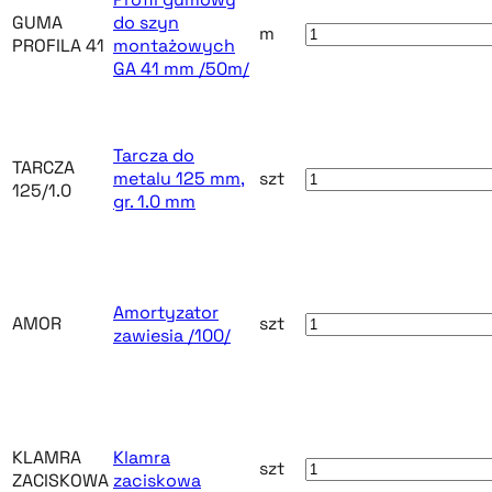
GUMA
do szyn
m
PROFILA 41
montażowych
GA 41 mm /50m/
Tarcza do
TARCZA
metalu 125 mm,
szt
125/1.0
gr. 1.0 mm
Amortyzator
AMOR
szt
zawiesia /100/
KLAMRA
Klamra
szt
ZACISKOWA
zaciskowa