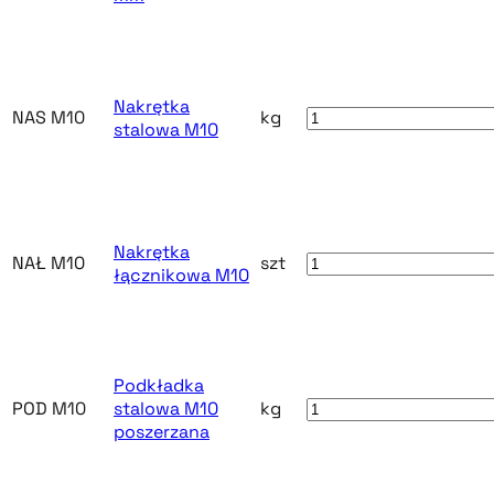
Nakrętka
NAS M10
kg
stalowa M10
Nakrętka
NAŁ M10
szt
łącznikowa M10
Podkładka
POD M10
stalowa M10
kg
poszerzana