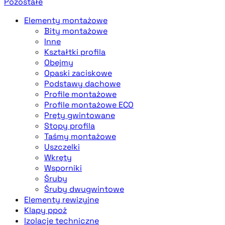
Pozostałe
Elementy montażowe
Bity montażowe
Inne
Kształtki profila
Obejmy
Opaski zaciskowe
Podstawy dachowe
Profile montażowe
Profile montażowe ECO
Pręty gwintowane
Stopy profila
Taśmy montażowe
Uszczelki
Wkręty
Wsporniki
Śruby
Śruby dwugwintowe
Elementy rewizyjne
Klapy ppoż
Izolacje techniczne