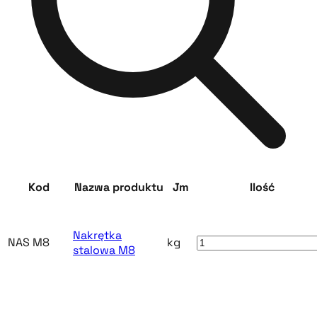
Kod
Nazwa produktu
Jm
Ilość
Nakrętka
NAS M8
kg
stalowa M8