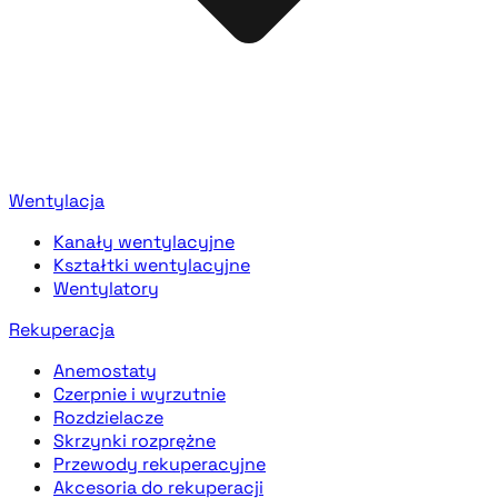
Wentylacja
Kanały wentylacyjne
Kształtki wentylacyjne
Wentylatory
Rekuperacja
Anemostaty
Czerpnie i wyrzutnie
Rozdzielacze
Skrzynki rozprężne
Przewody rekuperacyjne
Akcesoria do rekuperacji