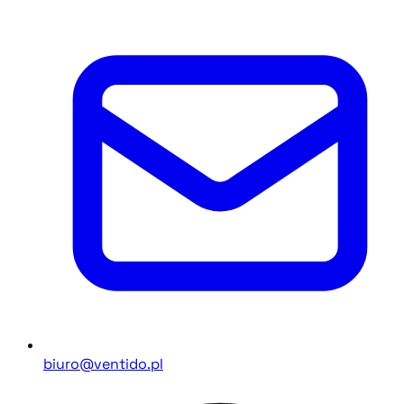
biuro@ventido.pl