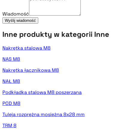
Wiadomość
Wyślij wiadomość
Inne produkty w kategorii Inne
Nakrętka stalowa M8
NAS M8
Nakrętka łącznikowa M8
NAŁ M8
Podkładka stalowa M8 poszerzana
POD M8
Tuleja rozprężna mosiężna 8x28 mm
TRM 8