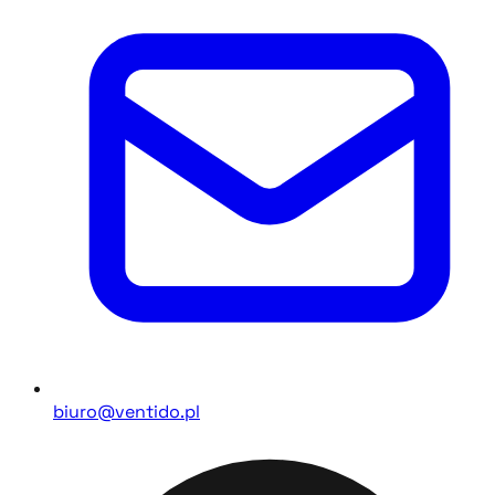
biuro@ventido.pl