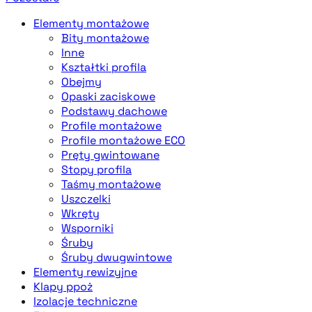
Elementy montażowe
Bity montażowe
Inne
Kształtki profila
Obejmy
Opaski zaciskowe
Podstawy dachowe
Profile montażowe
Profile montażowe ECO
Pręty gwintowane
Stopy profila
Taśmy montażowe
Uszczelki
Wkręty
Wsporniki
Śruby
Śruby dwugwintowe
Elementy rewizyjne
Klapy ppoż
Izolacje techniczne