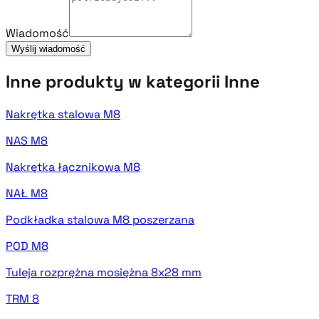
Wiadomość
Wyślij wiadomość
Inne produkty w kategorii Inne
Nakrętka stalowa M8
NAS M8
Nakrętka łącznikowa M8
NAŁ M8
Podkładka stalowa M8 poszerzana
POD M8
Tuleja rozprężna mosiężna 8x28 mm
TRM 8