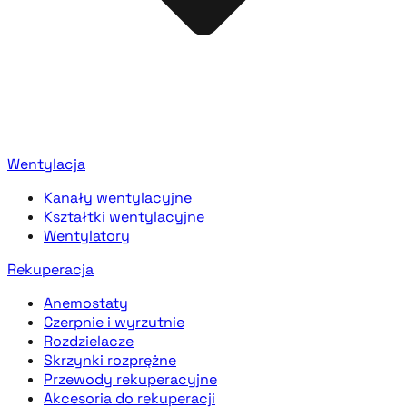
Wentylacja
Kanały wentylacyjne
Kształtki wentylacyjne
Wentylatory
Rekuperacja
Anemostaty
Czerpnie i wyrzutnie
Rozdzielacze
Skrzynki rozprężne
Przewody rekuperacyjne
Akcesoria do rekuperacji