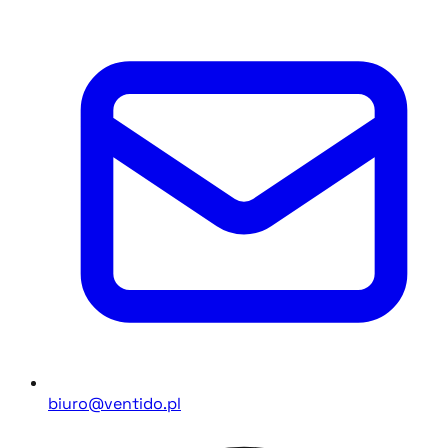
biuro@ventido.pl