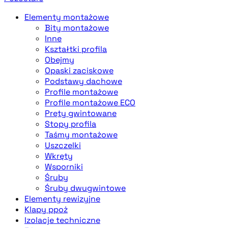
Elementy montażowe
Bity montażowe
Inne
Kształtki profila
Obejmy
Opaski zaciskowe
Podstawy dachowe
Profile montażowe
Profile montażowe ECO
Pręty gwintowane
Stopy profila
Taśmy montażowe
Uszczelki
Wkręty
Wsporniki
Śruby
Śruby dwugwintowe
Elementy rewizyjne
Klapy ppoż
Izolacje techniczne