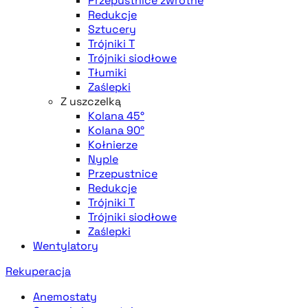
Przepustnice zwrotne
Redukcje
Sztucery
Trójniki T
Trójniki siodłowe
Tłumiki
Zaślepki
Z uszczelką
Kolana 45°
Kolana 90°
Kołnierze
Nyple
Przepustnice
Redukcje
Trójniki T
Trójniki siodłowe
Zaślepki
Wentylatory
Rekuperacja
Anemostaty