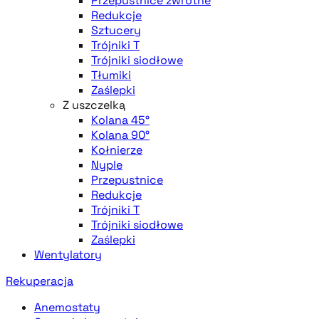
Przepustnice zwrotne
Redukcje
Sztucery
Trójniki T
Trójniki siodłowe
Tłumiki
Zaślepki
Z uszczelką
Kolana 45°
Kolana 90°
Kołnierze
Nyple
Przepustnice
Redukcje
Trójniki T
Trójniki siodłowe
Zaślepki
Wentylatory
Rekuperacja
Anemostaty