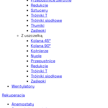
Przepustnice zwrotne
Redukcje
Sztucery
Trójniki T
Trójniki siodłowe
Tłumiki
Zaślepki
Z uszczelką
Kolana 45°
Kolana 90°
Kołnierze
Nyple
Przepustnice
Redukcje
Trójniki T
Trójniki siodłowe
Zaślepki
Wentylatory
Rekuperacja
Anemostaty