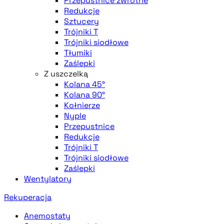
Przepustnice zwrotne
Redukcje
Sztucery
Trójniki T
Trójniki siodłowe
Tłumiki
Zaślepki
Z uszczelką
Kolana 45°
Kolana 90°
Kołnierze
Nyple
Przepustnice
Redukcje
Trójniki T
Trójniki siodłowe
Zaślepki
Wentylatory
Rekuperacja
Anemostaty