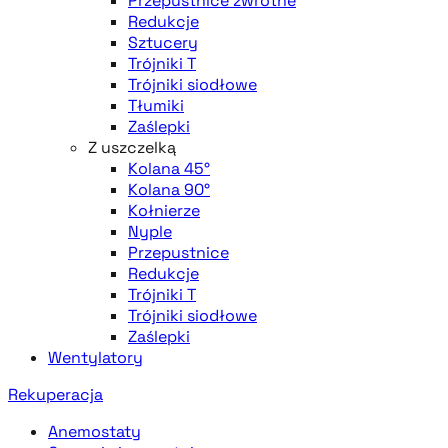
Przepustnice zwrotne
Redukcje
Sztucery
Trójniki T
Trójniki siodłowe
Tłumiki
Zaślepki
Z uszczelką
Kolana 45°
Kolana 90°
Kołnierze
Nyple
Przepustnice
Redukcje
Trójniki T
Trójniki siodłowe
Zaślepki
Wentylatory
Rekuperacja
Anemostaty