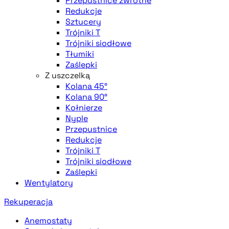
Przepustnice zwrotne
Redukcje
Sztucery
Trójniki T
Trójniki siodłowe
Tłumiki
Zaślepki
Z uszczelką
Kolana 45°
Kolana 90°
Kołnierze
Nyple
Przepustnice
Redukcje
Trójniki T
Trójniki siodłowe
Zaślepki
Wentylatory
Rekuperacja
Anemostaty