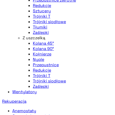
Przepustnice zwrotne
Redukcje
Sztucery
Trójniki T
Trójniki siodłowe
Tłumiki
Zaślepki
Z uszczelką
Kolana 45°
Kolana 90°
Kołnierze
Nyple
Przepustnice
Redukcje
Trójniki T
Trójniki siodłowe
Zaślepki
Wentylatory
Rekuperacja
Anemostaty