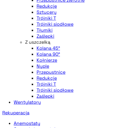
Przepustnice zwrotne
Redukcje
Sztucery
Trójniki T
Trójniki siodłowe
Tłumiki
Zaślepki
Z uszczelką
Kolana 45°
Kolana 90°
Kołnierze
Nyple
Przepustnice
Redukcje
Trójniki T
Trójniki siodłowe
Zaślepki
Wentylatory
Rekuperacja
Anemostaty