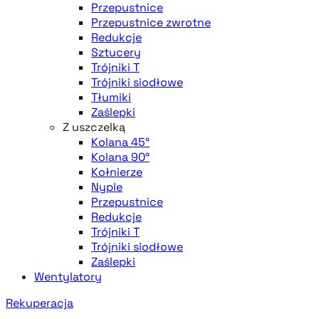
Przepustnice
Przepustnice zwrotne
Redukcje
Sztucery
Trójniki T
Trójniki siodłowe
Tłumiki
Zaślepki
Z uszczelką
Kolana 45°
Kolana 90°
Kołnierze
Nyple
Przepustnice
Redukcje
Trójniki T
Trójniki siodłowe
Zaślepki
Wentylatory
Rekuperacja