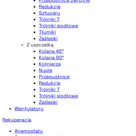
Przepustnice zwrotne
Redukcje
Sztucery
Trójniki T
Trójniki siodłowe
Tłumiki
Zaślepki
Z uszczelką
Kolana 45°
Kolana 90°
Kołnierze
Nyple
Przepustnice
Redukcje
Trójniki T
Trójniki siodłowe
Zaślepki
Wentylatory
Rekuperacja
Anemostaty