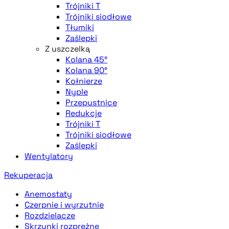
Trójniki T
Trójniki siodłowe
Tłumiki
Zaślepki
Z uszczelką
Kolana 45°
Kolana 90°
Kołnierze
Nyple
Przepustnice
Redukcje
Trójniki T
Trójniki siodłowe
Zaślepki
Wentylatory
Rekuperacja
Anemostaty
Czerpnie i wyrzutnie
Rozdzielacze
Skrzynki rozprężne