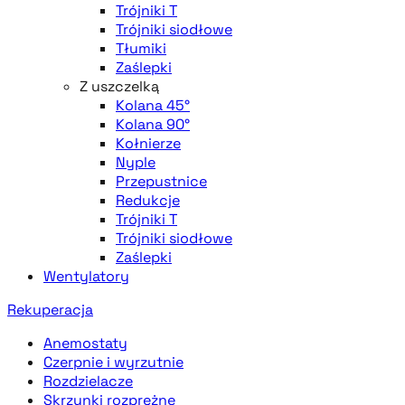
Trójniki T
Trójniki siodłowe
Tłumiki
Zaślepki
Z uszczelką
Kolana 45°
Kolana 90°
Kołnierze
Nyple
Przepustnice
Redukcje
Trójniki T
Trójniki siodłowe
Zaślepki
Wentylatory
Rekuperacja
Anemostaty
Czerpnie i wyrzutnie
Rozdzielacze
Skrzynki rozprężne