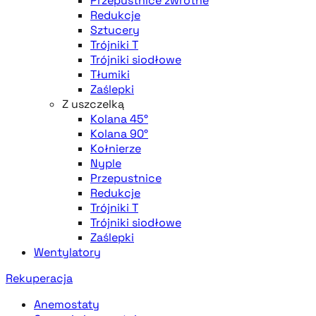
Przepustnice zwrotne
Redukcje
Sztucery
Trójniki T
Trójniki siodłowe
Tłumiki
Zaślepki
Z uszczelką
Kolana 45°
Kolana 90°
Kołnierze
Nyple
Przepustnice
Redukcje
Trójniki T
Trójniki siodłowe
Zaślepki
Wentylatory
Rekuperacja
Anemostaty