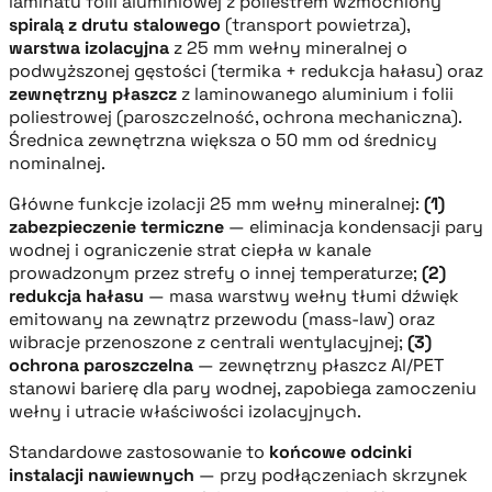
laminatu folii aluminiowej z poliestrem wzmocniony
spiralą z drutu stalowego
(transport powietrza),
warstwa izolacyjna
z 25 mm wełny mineralnej o
podwyższonej gęstości (termika + redukcja hałasu) oraz
zewnętrzny płaszcz
z laminowanego aluminium i folii
poliestrowej (paroszczelność, ochrona mechaniczna).
Średnica zewnętrzna większa o 50 mm od średnicy
nominalnej.
Główne funkcje izolacji 25 mm wełny mineralnej:
(1)
zabezpieczenie termiczne
— eliminacja kondensacji pary
wodnej i ograniczenie strat ciepła w kanale
prowadzonym przez strefy o innej temperaturze;
(2)
redukcja hałasu
— masa warstwy wełny tłumi dźwięk
emitowany na zewnątrz przewodu (mass-law) oraz
wibracje przenoszone z centrali wentylacyjnej;
(3)
ochrona paroszczelna
— zewnętrzny płaszcz Al/PET
stanowi barierę dla pary wodnej, zapobiega zamoczeniu
wełny i utracie właściwości izolacyjnych.
Standardowe zastosowanie to
końcowe odcinki
instalacji nawiewnych
— przy podłączeniach skrzynek