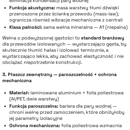
eliminacja kondensacji pary wodnej
Funkcja akustyczna:
masa warstwy tłumi dźwięki
przenoszone przez ściankę przewodu (mass-law);
ogranicza również wibracje mechaniczne z centrali
Klasa palności:
sama wełna mineralna — A1 (niepalna)
Wełna o podwyższonej gęstości to
standard branżowy
dla przewodów izolowanych — wystarczająco gęsta, by
skutecznie tłumić hałas i izolować termicznie, a
wystarczająco lekka, aby zachować elastyczność i nie
obciążać niepotrzebnie konstrukcji.
3. Płaszcz zewnętrzny — paroszczelność + ochrona
mechaniczna
Materiał:
laminowane aluminium + folia poliestrowa
(Al/PET, dwie warstwy)
Funkcja paroszczelna:
bariera dla pary wodnej —
chroni wełnę przed zamoczeniem, które obniżyłoby
jej parametry izolacyjne
Ochrona mechaniczna:
folia poliestrowa wzmacnia