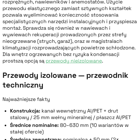
rozprężnych, nawiewników i anemostatów. Użycie
przewodu elastycznego zamiast sztywnych kształtek
pozwala wyeliminować konieczność stosowania
specjalistycznych narzędzi instalacyjnych i przyspiesza
montaż. Sprawdza się również w nawiewach i
wywiewach rekuperacji prowadzonych przez strefy
nieogrzewane (strych, garaż), oraz w magistralach
klimatyzacji rozprowadzających powietrze schłodzone.
Dla wnętrz ogrzewanych bez ryzyka kondensacji
prostszą opcją są
przewody nieizolowane
.
Przewody izolowane — przewodnik
techniczny
Najważniejsze fakty
Konstrukcja:
kanał wewnętrzny Al/PET + drut
stalowy / 25 mm wełny mineralnej / płaszcz Al/PET
Średnice nominalne:
80–630 mm (10 wariantów w
stałej ofercie)
Średnica zewnętrzna:
nominalna + 50 mm (2×