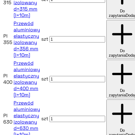
315
izolowany
d=315 mm
Do
[l=10m]
zapytania
Doda
Przewód
aluminiowy
PI
elastyczny
szt
355
izolowany
d=356 mm
Do
[l=10m]
zapytania
Doda
Przewód
aluminiowy
PI
elastyczny
szt
400
izolowany
d=400 mm
Do
[l=10m]
zapytania
Doda
Przewód
aluminiowy
PI
elastyczny
szt
630
izolowany
d=630 mm
Do
[l=10m]
zapytania
Doda