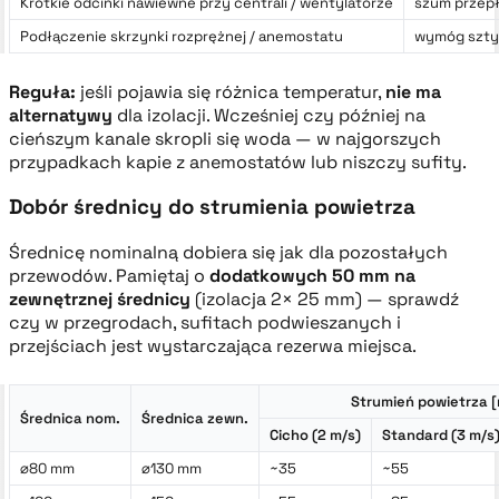
Krótkie odcinki nawiewne przy centrali / wentylatorze
szum przepł
Podłączenie skrzynki rozprężnej / anemostatu
wymóg szty
Reguła:
jeśli pojawia się różnica temperatur,
nie ma
alternatywy
dla izolacji. Wcześniej czy później na
cieńszym kanale skropli się woda — w najgorszych
przypadkach kapie z anemostatów lub niszczy sufity.
Dobór średnicy do strumienia powietrza
Średnicę nominalną dobiera się jak dla pozostałych
przewodów. Pamiętaj o
dodatkowych 50 mm na
zewnętrznej średnicy
(izolacja 2× 25 mm) — sprawdź
czy w przegrodach, sufitach podwieszanych i
przejściach jest wystarczająca rezerwa miejsca.
Strumień powietrza [
Średnica nom.
Średnica zewn.
Cicho (2 m/s)
Standard (3 m/s
⌀80 mm
⌀130 mm
~35
~55