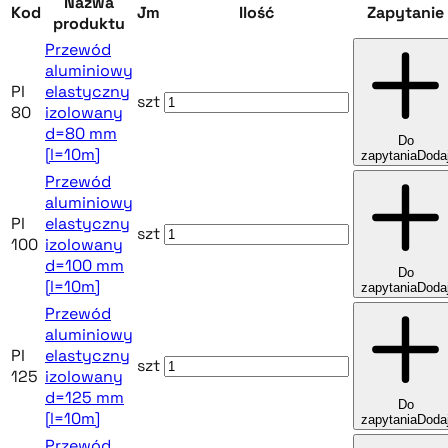
Nazwa
Kod
Jm
Ilość
Zapytanie
produktu
Przewód
aluminiowy
PI
elastyczny
szt
80
izolowany
d=80 mm
Do
[l=10m]
zapytania
Doda
Przewód
aluminiowy
PI
elastyczny
szt
100
izolowany
d=100 mm
Do
[l=10m]
zapytania
Doda
Przewód
aluminiowy
PI
elastyczny
szt
125
izolowany
d=125 mm
Do
[l=10m]
zapytania
Doda
Przewód