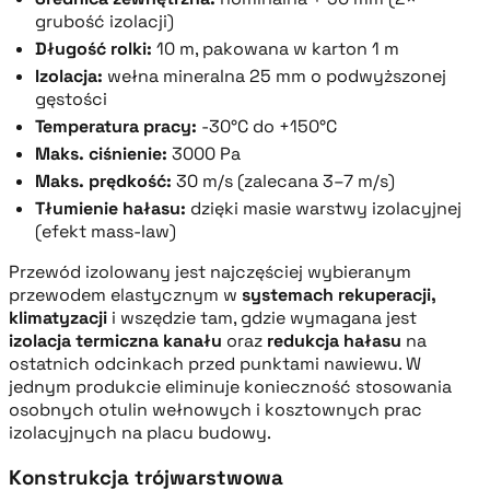
grubość izolacji)
Długość rolki:
10 m, pakowana w karton 1 m
Izolacja:
wełna mineralna 25 mm o podwyższonej
gęstości
Temperatura pracy:
-30°C do +150°C
Maks. ciśnienie:
3000 Pa
Maks. prędkość:
30 m/s (zalecana 3–7 m/s)
Tłumienie hałasu:
dzięki masie warstwy izolacyjnej
(efekt mass-law)
Przewód izolowany jest najczęściej wybieranym
przewodem elastycznym w
systemach rekuperacji,
klimatyzacji
i wszędzie tam, gdzie wymagana jest
izolacja termiczna kanału
oraz
redukcja hałasu
na
ostatnich odcinkach przed punktami nawiewu. W
jednym produkcie eliminuje konieczność stosowania
osobnych otulin wełnowych i kosztownych prac
izolacyjnych na placu budowy.
Konstrukcja trójwarstwowa