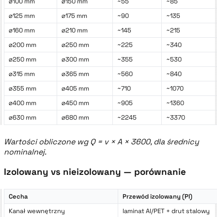
⌀100 mm
⌀150 mm
~55
~85
⌀125 mm
⌀175 mm
~90
~135
⌀160 mm
⌀210 mm
~145
~215
⌀200 mm
⌀250 mm
~225
~340
⌀250 mm
⌀300 mm
~355
~530
⌀315 mm
⌀365 mm
~560
~840
⌀355 mm
⌀405 mm
~710
~1070
⌀400 mm
⌀450 mm
~905
~1360
⌀630 mm
⌀680 mm
~2245
~3370
Wartości obliczone wg Q = v × A × 3600, dla średnicy
nominalnej.
Izolowany vs nieizolowany — porównanie
Cecha
Przewód izolowany (PI)
Kanał wewnętrzny
laminat Al/PET + drut stalowy