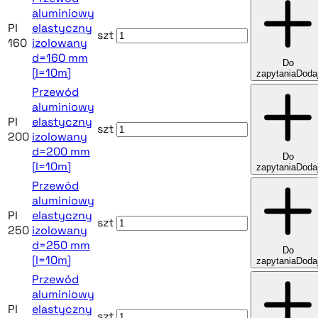
aluminiowy
PI
elastyczny
szt
160
izolowany
d=160 mm
Do
[l=10m]
zapytania
Doda
Przewód
aluminiowy
PI
elastyczny
szt
200
izolowany
d=200 mm
Do
[l=10m]
zapytania
Doda
Przewód
aluminiowy
PI
elastyczny
szt
250
izolowany
d=250 mm
Do
[l=10m]
zapytania
Doda
Przewód
aluminiowy
PI
elastyczny
szt