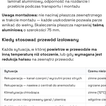
laminat aluminiowy, odporność na rozdarcie i
przebicie podczas transportu i montażu
Uwaga montażowa:
nie nacinaj płaszcza zewnętrznego
w trakcie montażu — każde uszkodzenie pozwala parze
wnikać do wełny. Skaleczenia płaszcza naprawiaj
taśmą
aluminiową
o szerokości 75 mm.
Kiedy stosować przewód izolowany
Każda sytuacja, w której
powietrze w przewodzie ma
inną temperaturę niż otoczenie
, lub gdy
wymagana jest
redukcja hałasu
na zewnątrz przewodu:
Sytuacja
Czemu nieiz
Rekuperacja — kanał czerpni / wyrzutni przez strych
zimne powie
Rekuperacja — nawiew z centrali do anemostatu
ogrzane pow
Klimatyzacja chłodząca
zimne (12°C
Kanał przez nieogrzewany garaż / piwnicę
wilgotne ci