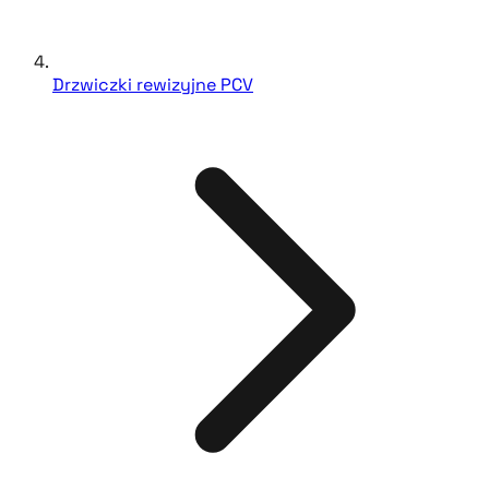
Drzwiczki rewizyjne PCV