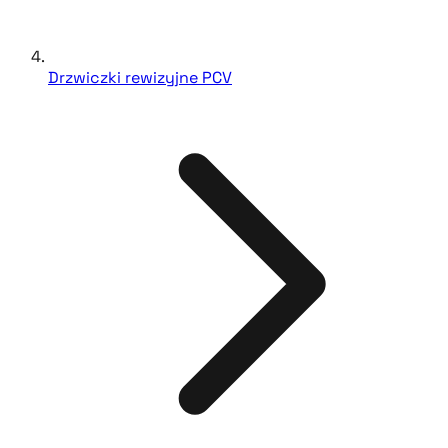
Drzwiczki rewizyjne PCV