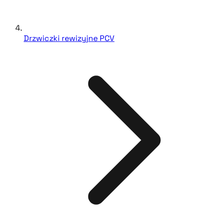
Drzwiczki rewizyjne PCV