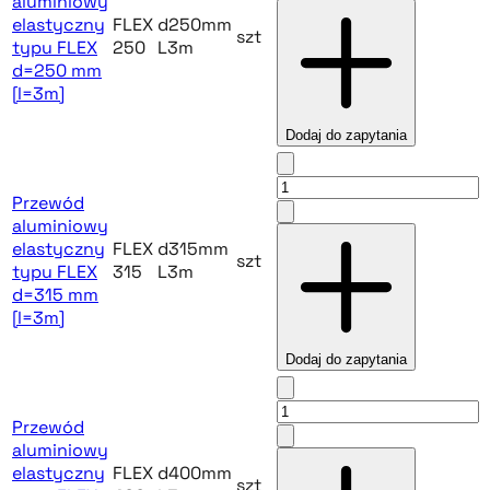
aluminiowy
elastyczny
FLEX
d250mm
szt
typu FLEX
250
L3m
d=250 mm
[l=3m]
Dodaj do zapytania
Przewód
aluminiowy
elastyczny
FLEX
d315mm
szt
typu FLEX
315
L3m
d=315 mm
[l=3m]
Dodaj do zapytania
Przewód
aluminiowy
elastyczny
FLEX
d400mm
szt