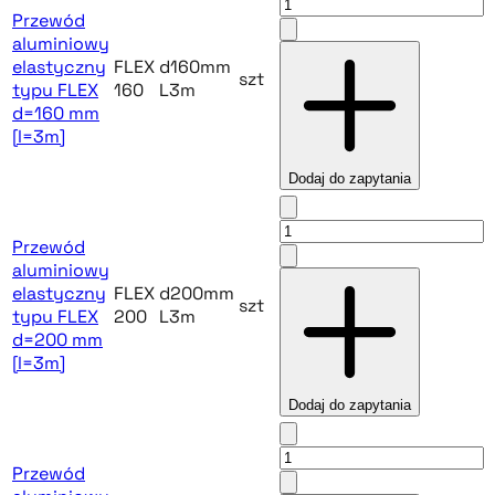
Przewód
aluminiowy
elastyczny
FLEX
d160mm
szt
typu FLEX
160
L3m
d=160 mm
[l=3m]
Dodaj do zapytania
Przewód
aluminiowy
elastyczny
FLEX
d200mm
szt
typu FLEX
200
L3m
d=200 mm
[l=3m]
Dodaj do zapytania
Przewód