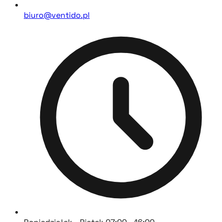
biuro@ventido.pl