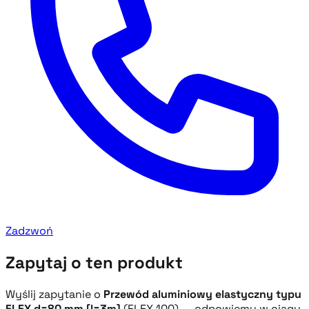
Zadzwoń
Zapytaj o ten produkt
Wyślij zapytanie o
Przewód aluminiowy elastyczny typu
FLEX d=80 mm [l=3m]
(FLEX 100) — odpowiemy w ciągu