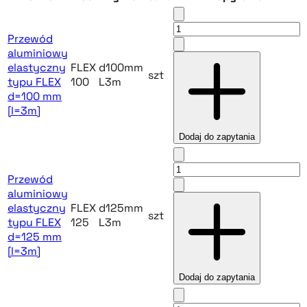
Przewód
aluminiowy
elastyczny
FLEX
d100mm
szt
typu FLEX
100
L3m
d=100 mm
[l=3m]
Dodaj do zapytania
Przewód
aluminiowy
elastyczny
FLEX
d125mm
szt
typu FLEX
125
L3m
d=125 mm
[l=3m]
Dodaj do zapytania