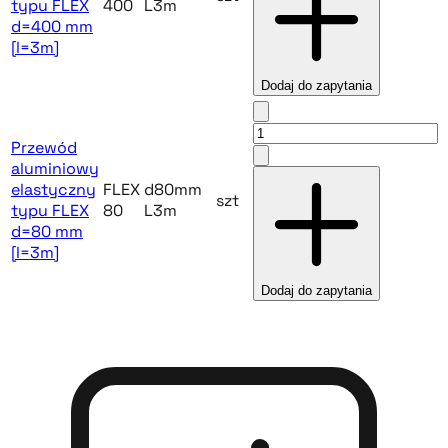
typu FLEX
400
L3m
d=400 mm
[l=3m]
Dodaj do zapytania
Przewód
aluminiowy
elastyczny
FLEX
d80mm
szt
typu FLEX
80
L3m
d=80 mm
[l=3m]
Dodaj do zapytania