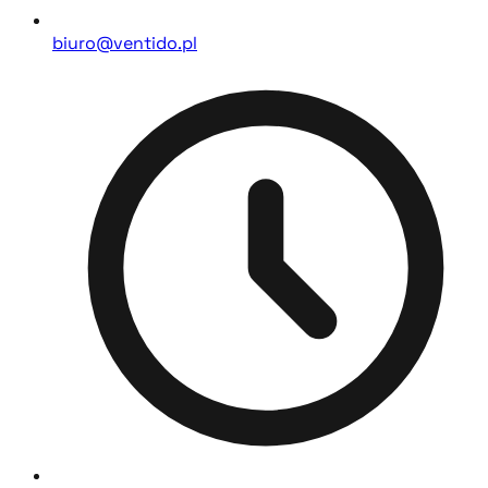
biuro@ventido.pl