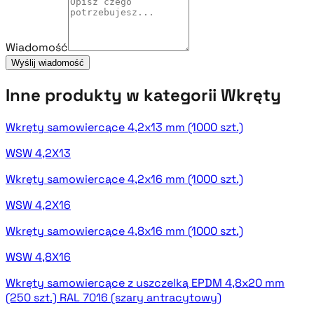
Wiadomość
Wyślij wiadomość
Inne produkty w kategorii Wkręty
Wkręty samowiercące 4,2x13 mm (1000 szt.)
WSW 4,2X13
Wkręty samowiercące 4,2x16 mm (1000 szt.)
WSW 4,2X16
Wkręty samowiercące 4,8x16 mm (1000 szt.)
WSW 4,8X16
Wkręty samowiercące z uszczelką EPDM 4,8x20 mm
(250 szt.) RAL 7016 (szary antracytowy)